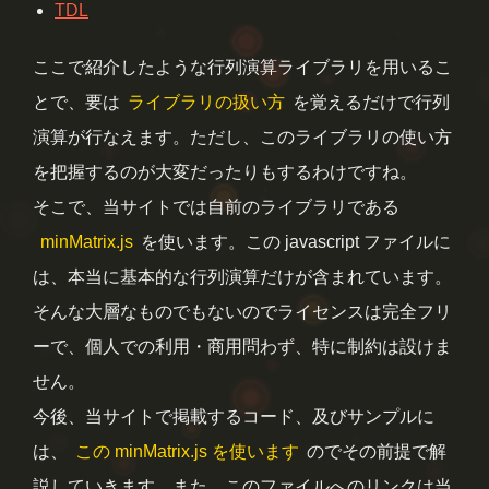
TDL
ここで紹介したような行列演算ライブラリを用いるこ
とで、要は
ライブラリの扱い方
を覚えるだけで行列
演算が行なえます。ただし、このライブラリの使い方
を把握するのが大変だったりもするわけですね。
そこで、当サイトでは自前のライブラリである
minMatrix.js
を使います。この javascript ファイルに
は、本当に基本的な行列演算だけが含まれています。
そんな大層なものでもないのでライセンスは完全フリ
ーで、個人での利用・商用問わず、特に制約は設けま
せん。
今後、当サイトで掲載するコード、及びサンプルに
は、
この minMatrix.js を使います
のでその前提で解
説していきます。また、このファイルへのリンクは当